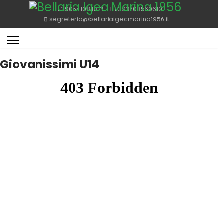
+390541084871
+393703560610
segreteria@bellariaigeamarina1956.it
Giovanissimi U14