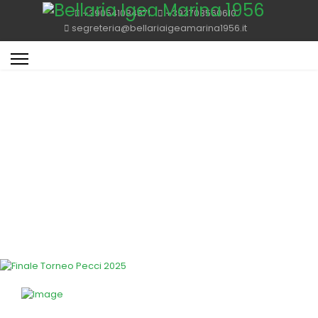
+390541084871
+393703560610
segreteria@bellariaigeamarina1956.it
Bellaria Igea Marina 1956
Foto della finale del Torneo Pecci 2025 fra Atalanta e Cesena.