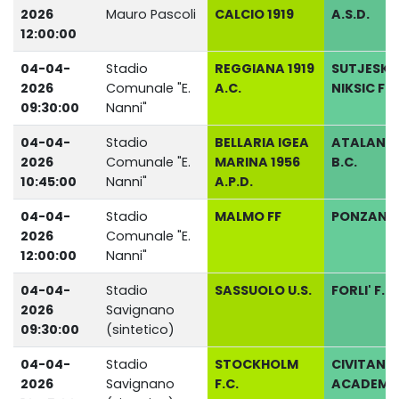
2026
Mauro Pascoli
CALCIO 1919
A.S.D.
12:00:00
04-04-
Stadio
REGGIANA 1919
SUTJESKA
2026
Comunale "E.
A.C.
NIKSIC FK
09:30:00
Nanni"
04-04-
Stadio
BELLARIA IGEA
ATALANT
2026
Comunale "E.
MARINA 1956
B.C.
10:45:00
Nanni"
A.P.D.
04-04-
Stadio
MALMO FF
PONZANO 
2026
Comunale "E.
12:00:00
Nanni"
04-04-
Stadio
SASSUOLO U.S.
FORLI' F.C.
2026
Savignano
09:30:00
(sintetico)
04-04-
Stadio
STOCKHOLM
CIVITANO
2026
Savignano
F.C.
ACADEMY