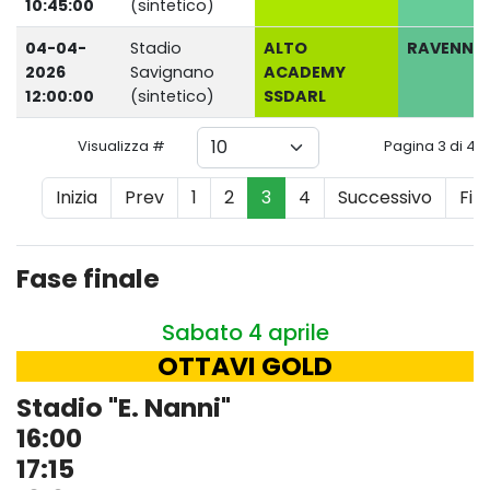
10:45:00
(sintetico)
04-04-
Stadio
ALTO
RAVENNA 
2026
Savignano
ACADEMY
12:00:00
(sintetico)
SSDARL
Visualizza #
Pagina 3 di 4
Inizia
Prev
1
2
3
4
Successivo
Fin
Fase finale
Sabato 4 aprile
OTTAVI GOLD
Stadio "E. Nanni"
16:00
17:15