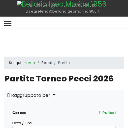
+390541084871
+393703560610
segreteria@bellariaigeamarina1956.it
Sei qui:
Home
Pecci
Partite
Partite Torneo Pecci 2026
Raggruppato per
Cerca:
Pulisci
Data / Ora