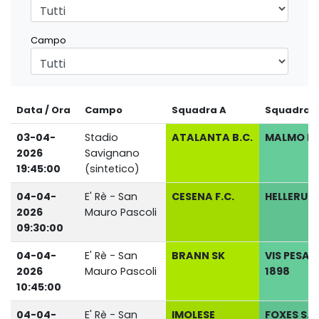
Campo
Data / Ora
Campo
Squadra A
Squadra B
03-04-
Stadio
ATALANTA B.C.
MALMO FF
2026
Savignano
19:45:00
(sintetico)
04-04-
E' Rè - San
CESENA F.C.
HELLERUP 
2026
Mauro Pascoli
09:30:00
04-04-
E' Rè - San
BRANN SK
VIS PESA
2026
Mauro Pascoli
1898
10:45:00
04-04-
E' Rè - San
IMOLESE
FOXES S.S.